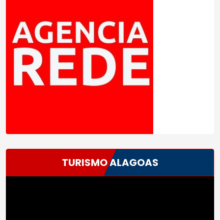
TURISMO ALAGOAS
Tocador
de
vídeo