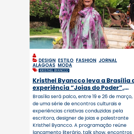
DESIGN
,
ESTILO
,
FASHION
,
JORNAL
ALAGOAS
,
MODA
KRISTHEL BYANCCO
Kristhel Byancco leva a Brasília 
experiência “Joias do Poder”,
unindo arte, design, literatura e
Brasília será palco, entre 19 e 26 de março,
protagonismo feminino
de uma série de encontros culturais e
experiências criativas conduzidas pela
escritora, designer de joias e palestrante
Kristhel Byancco. A programação reúne
lançamento literário, talk show, encontros