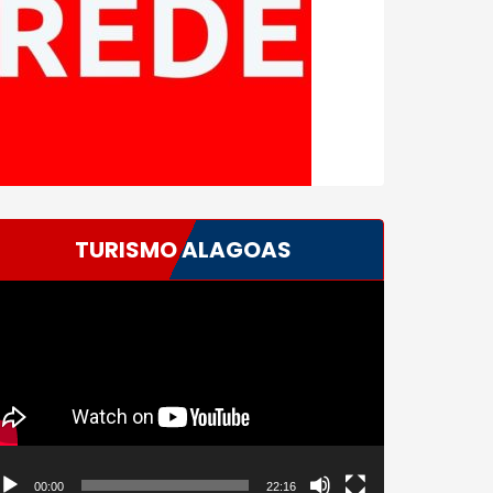
TURISMO ALAGOAS
ocador
e
deo
00:00
22:16