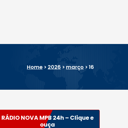
Home
>
2026
>
março
>
16
RÁDIO NOVA MPB 24h – Clique e
ouça