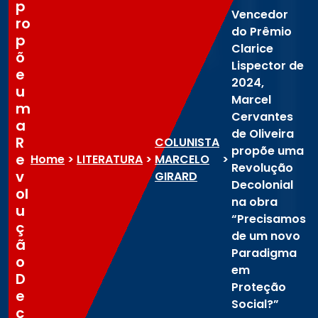
p
Vencedor
ro
do Prêmio
p
Clarice
õ
Lispector de
e
2024,
u
Marcel
m
Cervantes
a
de Oliveira
R
COLUNISTA
propõe uma
e
Home
>
LITERATURA
>
MARCELO
>
Revolução
v
GIRARD
Decolonial
ol
na obra
u
“Precisamos
ç
de um novo
ã
Paradigma
o
em
D
Proteção
e
Social?”
c