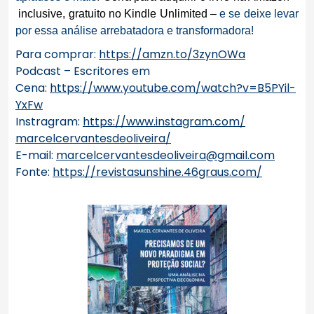
inclusive,
gratuito n
o Kindle Unlimited –
e se deixe levar
por essa análise arrebatadora e transformadora!
Para comprar:
https://amzn.to/3zynOWa
Podcast – Escritores em
Cena:
https://www.youtube.com/watch?
v=B5PYil-
YxFw
Instragram:
https://www.instagram.com/
marcelcervantesdeoliveira/
E-mail:
marcelcervantesdeoliveira@
gmail.com
Fonte:
https://revistasunshine.
46graus.com/