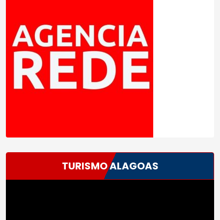
TURISMO ALAGOAS
Tocador
de
vídeo