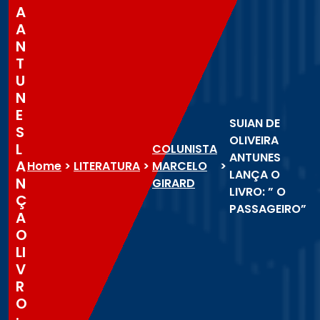
A
A
N
T
U
N
E
SUIAN DE
S
OLIVEIRA
L
COLUNISTA
ANTUNES
A
Home
>
LITERATURA
>
MARCELO
>
LANÇA O
N
GIRARD
LIVRO: ” O
Ç
PASSAGEIRO”
A
O
LI
V
R
O