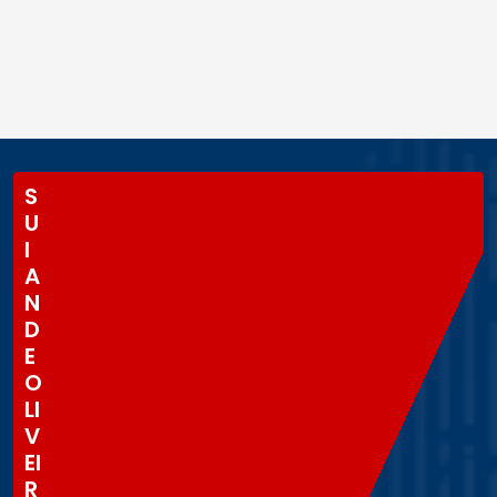
S
U
I
A
N
D
E
O
LI
V
EI
R