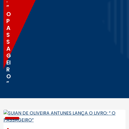
:
”
O
P
A
S
S
A
G
EI
R
O
”