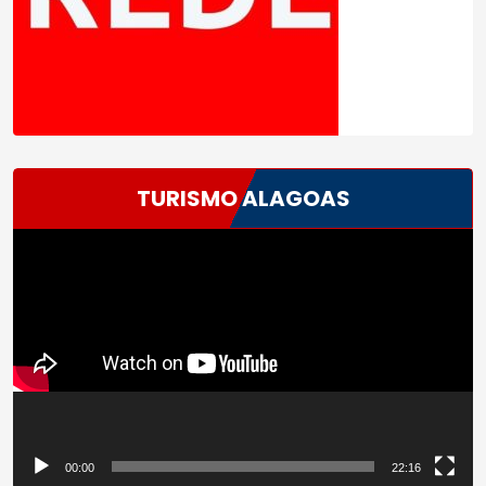
TURISMO ALAGOAS
Tocador
de
vídeo
00:00
22:16