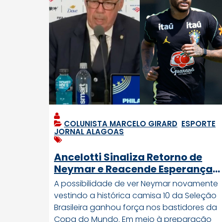
COLUNISTA MARCELO GIRARD
,
ESPORTE
,
JORNAL ALAGOAS
Ancelotti Sinaliza Retorno de
Neymar e Reacende Esperança
da Torcida Brasileira
A possibilidade de ver Neymar novamente
vestindo a histórica camisa 10 da Seleção
Brasileira ganhou força nos bastidores da
Copa do Mundo. Em meio à preparação