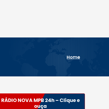
Home
RÁDIO NOVA MPB 24h – Clique e
ouça