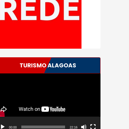
TURISMO ALAGOAS
ocador
e
deo
00:00
22:16