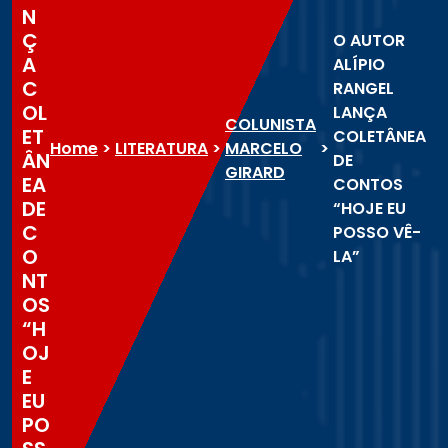
N
Ç
O AUTOR
A
ALÍPIO
C
RANGEL
OL
LANÇA
COLUNISTA
ET
COLETÂNEA
Home
>
LITERATURA
>
MARCELO
>
ÂN
DE
GIRARD
EA
CONTOS
DE
“HOJE EU
C
POSSO VÊ-
O
LA”
NT
OS
“H
OJ
E
EU
PO