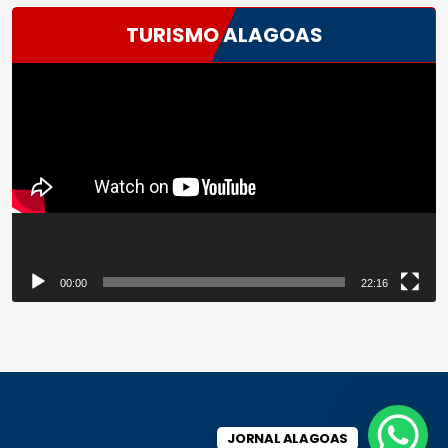
TURISMO ALAGOAS
Tocador
de
vídeo
00:00
22:16
JORNAL ALAGOAS