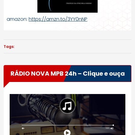
amazon:
https://amzn.to/3YY0nNP
Tags:
RÁDIO NOVA MPB 24h – Clique e ouça