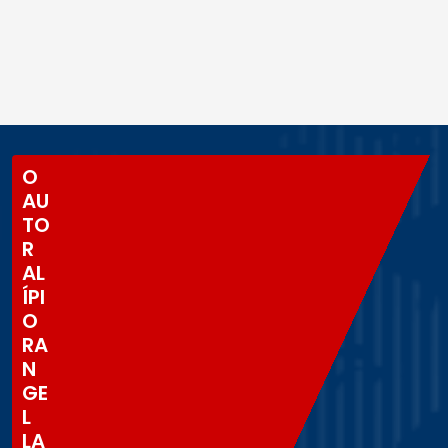
O
AU
TO
R
AL
ÍPI
O
RA
N
GE
L
LA