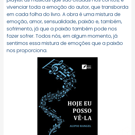
vivenciar toda a emoção do autor, que transborda
em cada folha do livro. A obra é uma mistura de
emoção, amor, sensualidade, paixão e, também,
sofrimento, já que a paixão também pode nos
fazer sofrer. Todos nós, em algum momento, já
sentimos essa mistura de emoções que a paixão
nos proporciona.