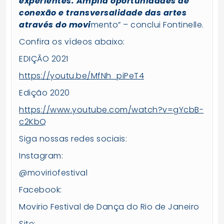
experientes. Amplia oportunidades de
conexão e transversalidade das artes
através do movi
mento” – conclui Fontinelle.
Confira os vídeos abaixo:
EDIÇÃO 2021
https://youtu.be/MfNh_piPeT4
Edição 2020
https://www.youtube.com/watch?
v=gYcbB-
c2KbQ
Siga nossas redes sociais:
Instagram:
@moviriofestival
Facebook:
Movirio Festival de Dança do Rio de Janeiro
Site: