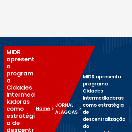
MIDR
apresent
a
program
MIDR apresenta
a
programa
Cidades
Cidades
Intermed
Intermediadoras
iadoras
JORNAL
como estratégia
como
Home
>
>
ALAGOAS
de
estratégi
descentralização
a de
do
descentr