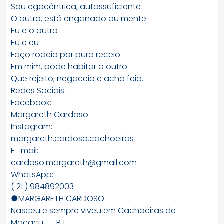
Sou egocêntrica, autossuficiente
O outro, está enganado ou mente
Eu e o outro
Eu e eu
Faço rodeio por puro receio
Em mim, pode habitar o outro
Que rejeito, negaceio e acho feio.
Redes Sociais:
Facebook:
Margareth Cardoso
Instagram:
margareth.cardoso.cachoeiras
E- mail:
cardoso.margareth@gmail.com
WhatsApp:
( 21 ) 984892003
●MARGARETH CARDOSO
Nasceu e sempre viveu em Cachoeiras de
Macacu- – RJ