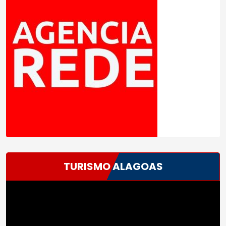
TURISMO ALAGOAS
Tocador
de
vídeo