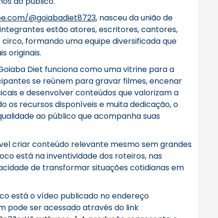
os ao público.
be.com/@goiabadiet8723
, nasceu da união de
integrantes estão atores, escritores, cantores,
irco, formando uma equipe diversificada que
 originais.
Goiaba Diet funciona como uma vitrine para a
cipantes se reúnem para gravar filmes, encenar
sicais e desenvolver conteúdos que valorizam a
ndo os recursos disponíveis e muita dedicação, o
qualidade ao público que acompanha suas
ível criar conteúdo relevante mesmo sem grandes
foco está na inventividade dos roteiros, nas
acidade de transformar situações cotidianas em
lico está o vídeo publicado no endereço
m pode ser acessado através do link