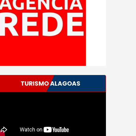
TURISMO ALAGOAS
ocador
e
deo