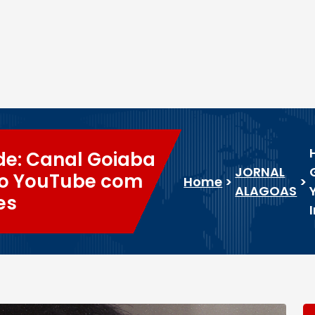
ade: Canal Goiaba
JORNAL
no YouTube com
Home
>
>
ALAGOAS
es