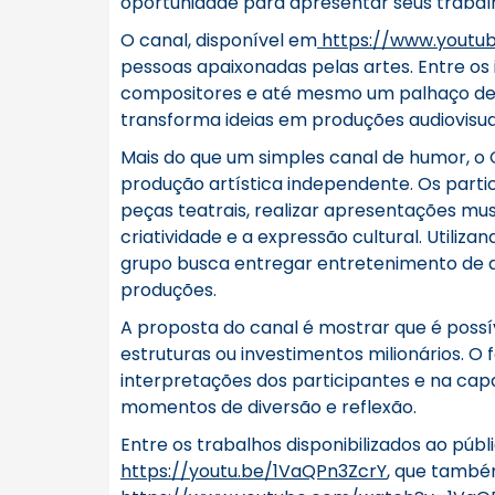
oportunidade para apresentar seus trabalh
O canal, disponível em
https://www.youtu
pessoas apaixonadas pelas artes. Entre os 
compositores e até mesmo um palhaço de c
transforma ideias em produções audiovisuais
Mais do que um simples canal de humor, o 
produção artística independente. Os parti
peças teatrais, realizar apresentações mu
criatividade e a expressão cultural. Utiliza
grupo busca entregar entretenimento de 
produções.
A proposta do canal é mostrar que é poss
estruturas ou investimentos milionários. O 
interpretações dos participantes e na cap
momentos de diversão e reflexão.
Entre os trabalhos disponibilizados ao púb
https://youtu.be/1VaQPn3ZcrY
, que també