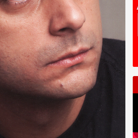
T
d
ví