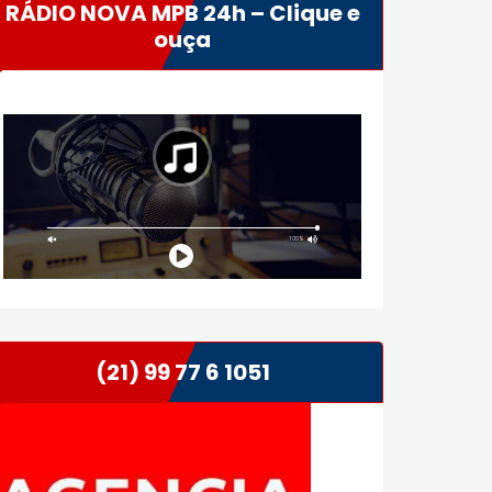
RÁDIO NOVA MPB 24h – Clique e
ouça
(21) 99 77 6 1051