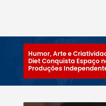
Humor, Arte e Criativid
Diet Conquista Espaço 
Produções Independent