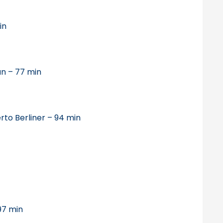
in
an – 77 min
rto Berliner – 94 min
97 min