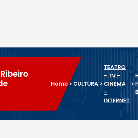
TEATRO
Ribeiro
- TV -
de
Home
>
CULTURA
>
CINEMA
>
-
INTERNET