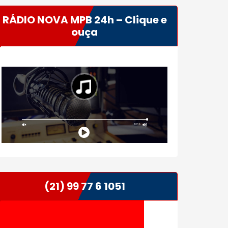
RÁDIO NOVA MPB 24h – Clique e
ouça
(21) 99 77 6 1051