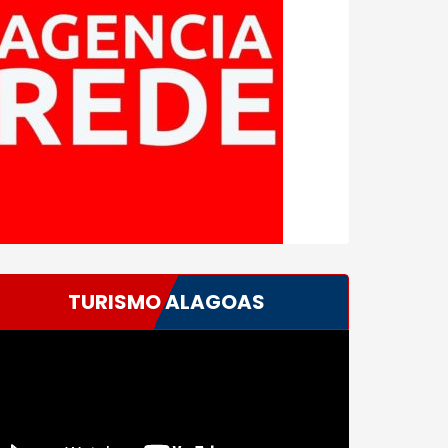
TURISMO ALAGOAS
ocador
e
deo