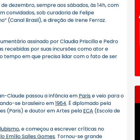
7 de dezembro, sempre aos sábados, às 14h, com
com convidados, sob curadoria de Felipe
” (Canal Brasil), e direção de Irene Ferraz.
umentário assinado por Claudia Priscilla e Pedro
as recebidas por suas incursões como ator e
o tempo em que precisa lidar com o fato de ser
ean-Claude passou a infância em
Paris
e veio para o
izando-se brasileiro em
1964
. É diplomado pela
T
es (Paris) e doutor em Artes pela
ECA
(Escola de
d
ví
clubismo
, e começou a escrever críticas no
lo Emílio Salles Gomes
. Tornou-se grande