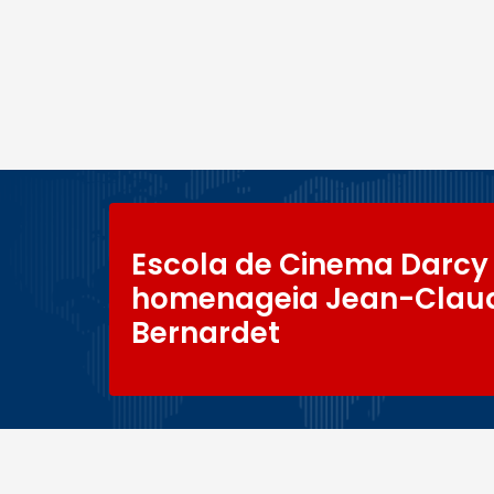
Escola de Cinema Darcy 
homenageia Jean-Clau
Bernardet