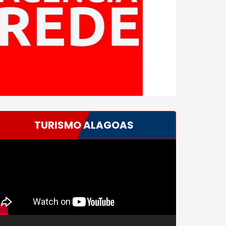
TURISMO ALAGOAS
ocador
e
deo