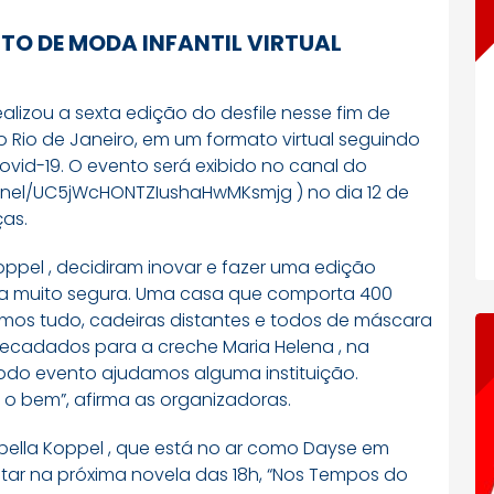
TO DE MODA INFANTIL VIRTUAL
ealizou a sexta edição do desfile nesse fim de
o Rio de Janeiro, em um formato virtual seguindo
vid-19. O evento será exibido no canal do
nel/UC5jWcHONTZIushaHwMKsmjg ) no dia 12 de
as.
Koppel , decidiram inovar e fazer uma edição
rma muito segura. Uma casa que comporta 400
amos tudo, cadeiras distantes e todos de máscara
rrecadados para a creche Maria Helena , na
. Todo evento ajudamos alguma instituição.
 o bem”, afirma as organizadoras.
bella Koppel , que está no ar como Dayse em
star na próxima novela das 18h, “Nos Tempos do