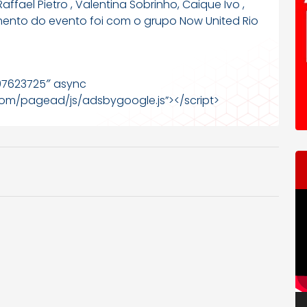
 Raffael Pietro , Valentina Sobrinho, Caique Ivo ,
mento do evento foi com o grupo Now United Rio
07623725″ async
om/pagead/js/adsbygoogle.js”></script>
T
d
ví