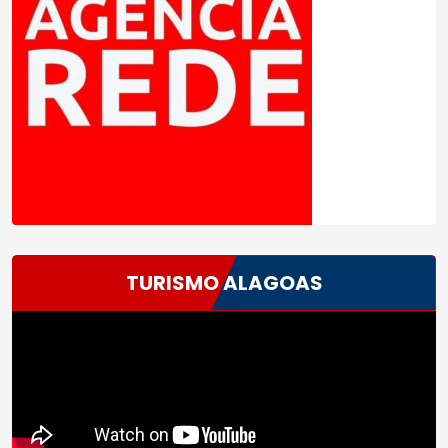
TURISMO ALAGOAS
Tocador
de
vídeo