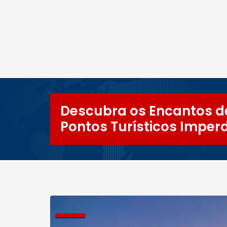
Descubra os Encantos d
Pontos Turísticos Imperd