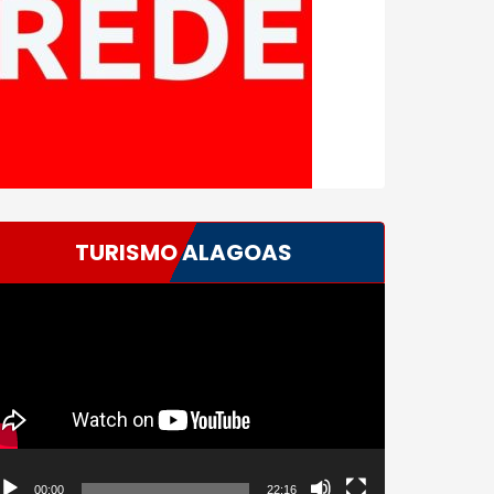
TURISMO ALAGOAS
ocador
e
deo
00:00
22:16