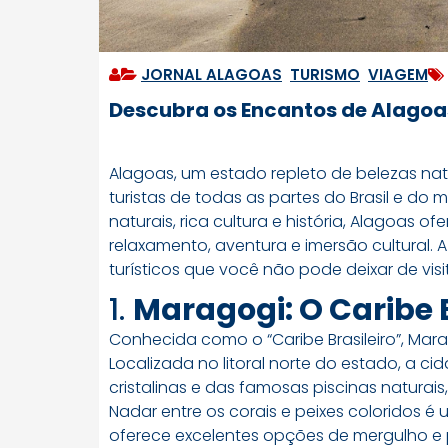
JORNAL ALAGOAS
,
TURISMO
,
VIAGEM
Descubra os Encantos de Alagoas
Alagoas, um estado repleto de belezas natu
turistas de todas as partes do Brasil e do
naturais, rica cultura e história, Alagoas
relaxamento, aventura e imersão cultural. 
turísticos que você não pode deixar de visit
1.
Maragogi: O Caribe B
Conhecida como o “Caribe Brasileiro”, Mar
Localizada no litoral norte do estado, a c
cristalinas e das famosas piscinas naturai
Nadar entre os corais e peixes coloridos é 
oferece excelentes opções de mergulho e