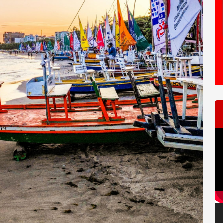
T
d
ví