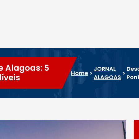
e Alagoas: 5
JORNAL
Desc
Home
>
>
íveis
ALAGOAS
Pont