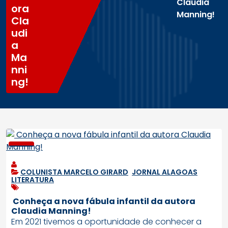
Claudia
ora
Manning!
Cla
udi
a
Ma
nni
ng!
COLUNISTA MARCELO GIRARD
,
JORNAL ALAGOAS
,
LITERATURA
Conheça a nova fábula infantil da autora
Claudia Manning!
Em 2021 tivemos a oportunidade de conhecer a