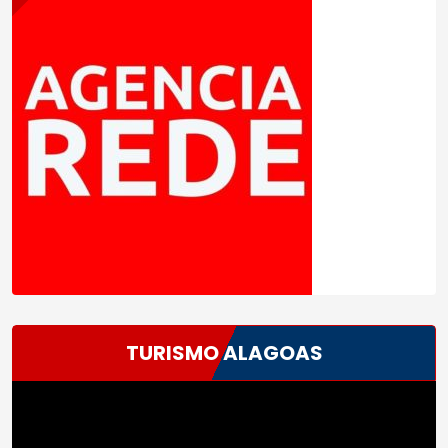
TURISMO ALAGOAS
Tocador
de
vídeo