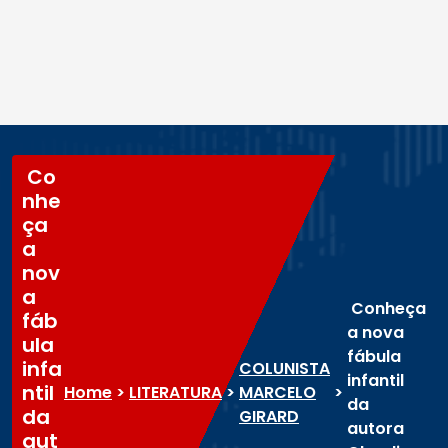
Co
nhe
ça
a
nov
a
Conheça
fáb
a nova
ula
fábula
infa
COLUNISTA
infantil
ntil
Home
>
LITERATURA
>
MARCELO
>
da
da
GIRARD
autora
aut