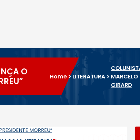
COLUNIST
ANÇA O
Home
>
LITERATURA
>
MARCELO
RREU”
GIRARD