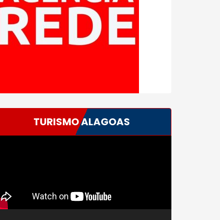
TURISMO ALAGOAS
ocador
e
deo