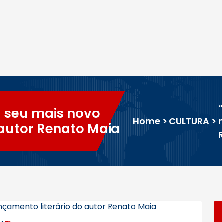
é seu mais novo
Home
>
CULTURA
>
 autor Renato Maia