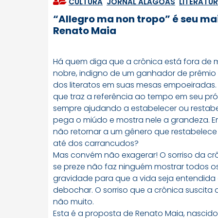
CULTURA
,
JORNAL ALAGOAS
,
LITERATU
“Allegro ma non tropo” é seu ma
Renato Maia
Há quem diga que a crônica está fora de
nobre, indigno de um ganhador de prêmio No
dos literatos em suas mesas empoeiradas
que traz a referência ao tempo em seu pró
sempre ajudando a estabelecer ou restabe
pega o miúdo e mostra nele a grandeza. Em
não retornar a um gênero que restabelece 
até dos carrancudos?
Mas convém não exagerar! O sorriso da cr
se preze não faz ninguém mostrar todos os
gravidade para que a vida seja entendida
debochar. O sorriso que a crônica suscita 
não muito.
Esta é a proposta de Renato Maia, nascido