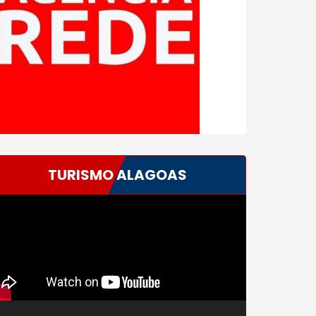
TURISMO ALAGOAS
ocador
e
deo