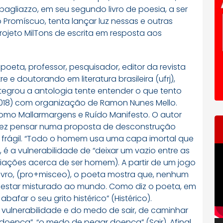
pagliazzo, em seu segundo livro de poesia, a ser
Promíscuo, tenta lançar luz nessas e outras
projeto MilTons de escrita em resposta aos
 poeta, professor, pesquisador, editor da revista
e e doutorando em literatura brasileira (ufrj),
Integrou a antologia tente entender o que tento
 2018) com organização de Ramon Nunes Mello.
como Mallarmargens e Ruído Manifesto. O autor
o fez pensar numa proposta de desconstrução
 frágil. “Todo o homem usa uma capa imortal que
T
 é a vulnerabilidade de “deixar um vazio entre as
d
riações acerca de ser homem). A partir de um jogo
ví
 livro, (pro+misceo), o poeta mostra que, nenhum
 e estar misturado ao mundo. Como diz o poeta, em
ar o seu grito histérico” (Histérico).
 vulnerabilidade e do medo de sair, de caminhar
 doença”, “o medo de pegar doença” (Sair). Afinal,