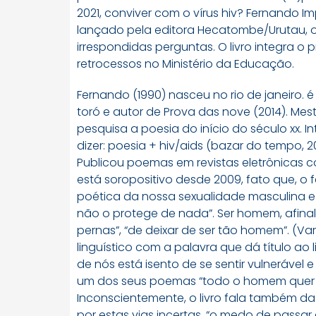
2021, conviver com o vírus hiv? Fernando Im
lançado pela editora Hecatombe/Urutau, o 
irrespondidas perguntas. O livro integra o 
retrocessos no Ministério da Educação.
Fernando (1990) nasceu no rio de janeiro. é
toró e autor de Prova das nove (2014). Mestr
pesquisa a poesia do início do século xx. 
dizer: poesia + hiv/aids (bazar do tempo,
Publicou poemas em revistas eletrônicas 
está soropositivo desde 2009, fato que, 
poética da nossa sexualidade masculina e
não o protege de nada”. Ser homem, afinal,
pernas”, “de deixar de ser tão homem”. (Va
linguístico com a palavra que dá título ao
de nós está isento de se sentir vulnerável
um dos seus poemas “todo o homem quer abaf
Inconscientemente, o livro fala também da
por estas vias incertas, “o medo de passar