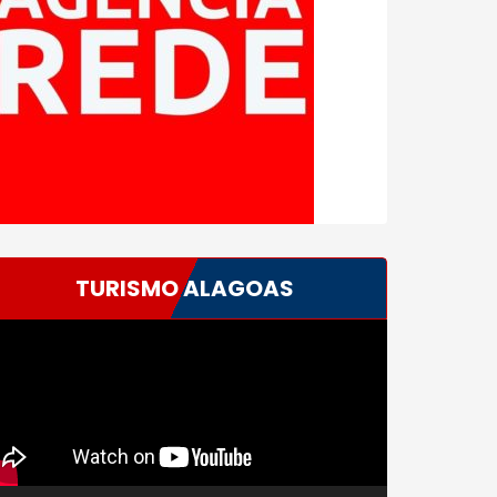
TURISMO ALAGOAS
ocador
e
deo